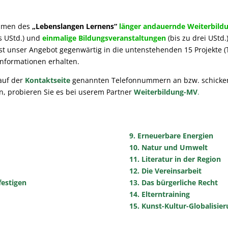
ahmen des
„Lebenslangen Lernens“
länger andauernde Weiterbild
s UStd.) und
einmalige Bildungsveranstaltungen
(bis zu drei UStd
 ist unser Angebot gegenwärtig in die untenstehenden 15 Projekte
Informationen erhalten.
 auf der
Kontaktseite
genannten Telefonnummern an bzw. schicken 
en, probieren Sie es bei userem Partner
Weiterbildung-MV
.
!
9. Erneuerbare Energien
10. Natur und Umwelt
11. Literatur in der Region
12. Die Vereinsarbeit
festigen
13. Das bürgerliche Recht
14. Elterntraining
15. Kunst-Kultur-Globalisie