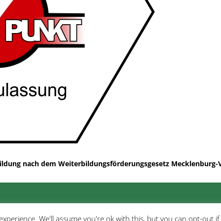
erbildung nach dem Weiterbildungsförderungsgesetz Mecklenbur
xperience. We'll assume you're ok with this, but you can opt-out i