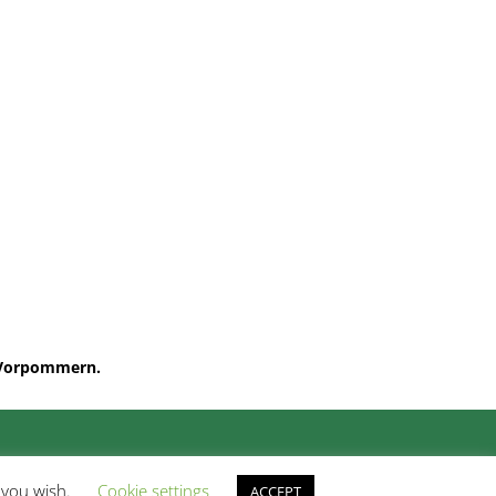
g-Vorpommern.
f you wish.
Cookie settings
ACCEPT