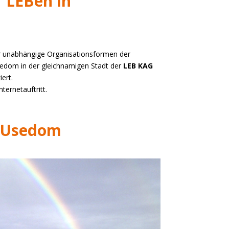
 LEBen in
r unabhängige Organisationsformen der
sedom in der gleichnamigen Stadt der
LEB KAG
ert.
ternetauftritt.
Usedom