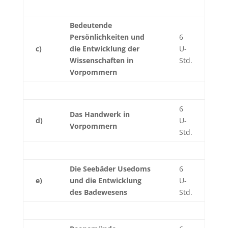
Bedeutende
Persönlichkeiten und
6
c)
die Entwicklung der
U-
Wissenschaften in
Std.
Vorpommern
6
Das Handwerk in
d)
U-
Vorpommern
Std.
Die Seebäder Usedoms
6
e)
und die Entwicklung
U-
des Badewesens
Std.