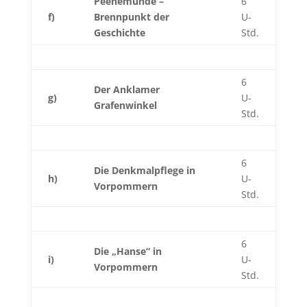
Peenemünde –
6
f)
Brennpunkt der
U-
Geschichte
Std.
6
Der Anklamer
g)
U-
Grafenwinkel
Std.
6
Die Denkmalpflege in
h)
U-
Vorpommern
Std.
6
Die „Hanse“ in
i)
U-
Vorpommern
Std.